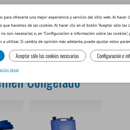
EMAS DE INTERÉS
TIENDA WEB INICIAR SESIÓN
s para ofrecerle una mejor experiencia y servicio del sitio web. Al hacer c
so que hacemos de las cookies. Al hacer clic en el botón "Aceptar sólo las 
 no son necesarias o, en "Configuración e información sobre las cookies",
PEQUEÑOS RUMIANTES Y CAMÉLIDOS
EQUIPOS Y MA
s a utilizar. Si cambia de opinión más adelante, puede ajustar estos par
Aceptar sólo las cookies necesarias
Configuración e in
y Almacenar Semen Congelado
ación legal
emen Congelado