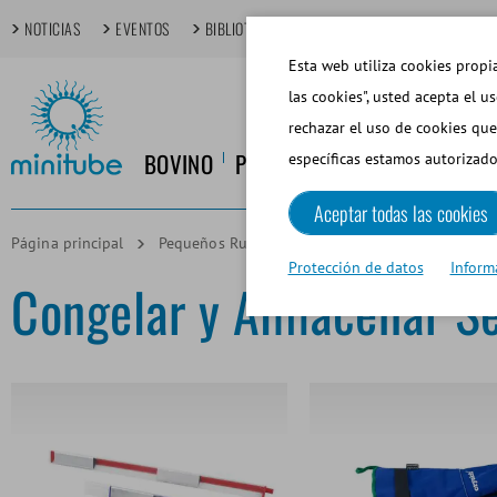
NOTICIAS
EVENTOS
BIBLIOTECA MULTIMEDIA
TECHDAYS
T
Esta web utiliza cookies propia
las cookies", usted acepta el u
rechazar el uso de cookies que
BOVINO
PORCINO
EQUINO
CANINO
específicas estamos autorizado
Aceptar todas las cookies
Página principal
Pequeños Rumiantes y Camélidos
Congelar 
Protección de datos
Inform
Congelar y Almacenar S