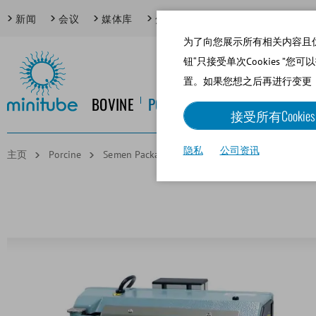
新闻
会议
媒体库
焦点话题
为了向您展示所有相关内容且优化网
钮“只接受单次Cookies ”您
置。如果您想之后再进行变更
BOVINE
PORCINE
EQUINE
CANINE
接受所有Cookies
隐私
公司资讯
主页
Porcine
Semen Packaging
3-tube manual sealer, 115