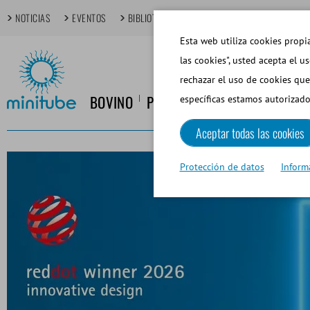
NOTICIAS
EVENTOS
BIBLIOTECA MULTIMEDIA
TECHDAYS
T
Esta web utiliza cookies propia
las cookies", usted acepta el u
rechazar el uso de cookies que
BOVINO
PORCINO
EQUINO
CANINO
específicas estamos autorizado
Aceptar todas las cookies
Protección de datos
Inform