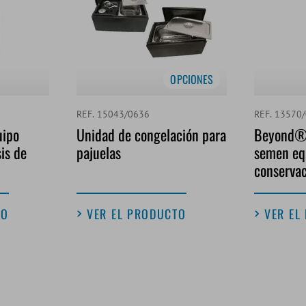
OPCIONES
REF. 15043/0636
REF. 13570
uipo
Unidad de congelación para
Beyond®,
sis de
pajuelas
semen equ
conserva
TO
VER EL PRODUCTO
VER EL