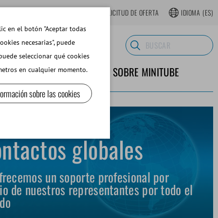
TIENDA WEB REGISTRARSE
SOLICITUD DE OFERTA
IDIOMA
(ES)
lic en el botón "Aceptar todas
cookies necesarias", puede
 puede seleccionar qué cookies
TERIALES DE LABORATORIO
SOBRE MINITUBE
ámetros en cualquier momento.
formación sobre las cookies
ntactos globales
frecemos un soporte profesional por
o de nuestros representantes por todo el
do