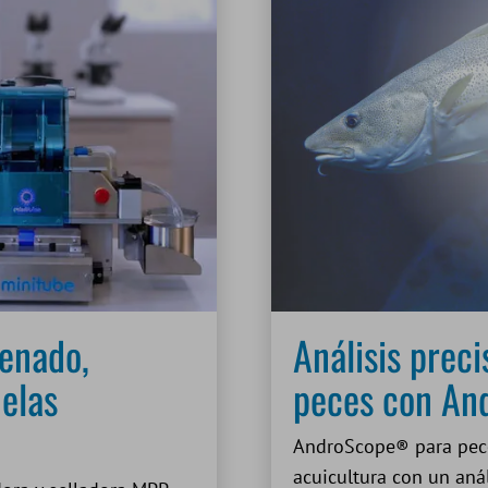
enado,
Análisis prec
uelas
peces con A
AndroScope® para pece
acuicultura con un anál