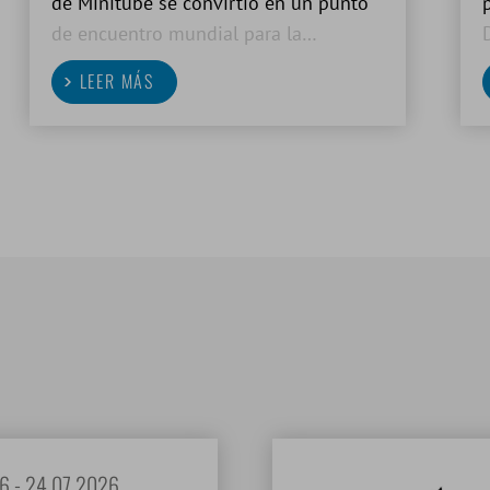
de Minitube se convirtió en un punto
de encuentro mundial para la
innovación y el intercambio de
LEER MÁS
conocimientos durante los Minitube
Porcine TechDays 2026.
6 - 24.07.2026