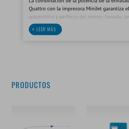
La combinación de la potencia de la envasa
Quattro con la impresora MiniJet garantiza 
automático y perfecto del semen: llenado, s
pajuelas de 0,5 ml y 0,25 ml en un solo sist
LEER MÁS
PRODUCTOS