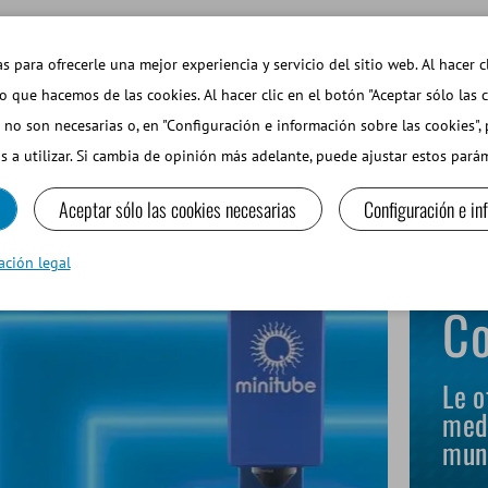
EMAS DE INTERÉS
TIENDA WEB INICIAR SESIÓN
s para ofrecerle una mejor experiencia y servicio del sitio web. Al hacer c
so que hacemos de las cookies. Al hacer clic en el botón "Aceptar sólo las 
 no son necesarias o, en "Configuración e información sobre las cookies",
PEQUEÑOS RUMIANTES Y CAMÉLIDOS
EQUIPOS Y MA
s a utilizar. Si cambia de opinión más adelante, puede ajustar estos par
Aceptar sólo las cookies necesarias
Configuración e in
ación legal
Co
Le o
medi
mun