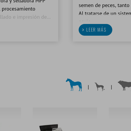
dora y selladora MPP
semen de peces, tanto 
el procesamiento
Al tratarse de un sist
ellado e impresión de
acuic
ema y en un solo paso.
LEER MÁS
|
|