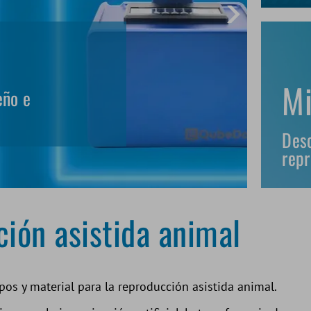
Mi
eño e
Desc
rep
ión asistida animal
os y material para la reproducción asistida animal.