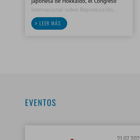
japonesa de Hokkaido, el Congreso
Internacional sobre Reproducción
Animal (ICAR) de este año marcó un
LEER MÁS
hito en muchos sentidos. Desde el
primer congreso, celebrado en 1948,
investigadores y profesionales de todo
el mundo se
EVENTOS
21.07.202