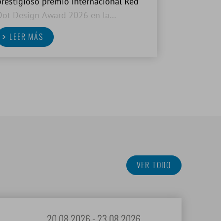
prestigioso premio internacional Red
Dot Design Award 2026 en la
categoría de Diseño de Producto. Este
LEER MÁS
galardón reconoce la excelente calidad
del diseño y la innovación en uno de
los concursos de diseño más
prestigiosos
VER TODO
20.08.2026 - 23.08.2026