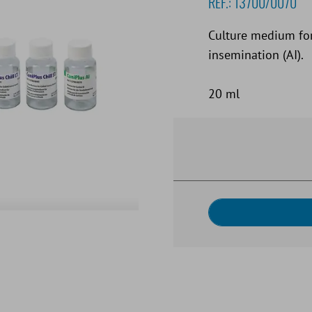
REF.:
13700/0070
Culture medium for
insemination (AI).
20 ml