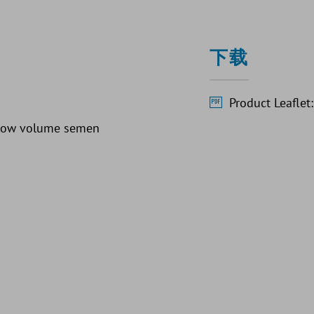
下载
Product Leaflet
or low volume semen