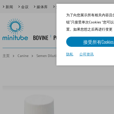
新闻
会议
媒体库
焦点话题
为了向您展示所有相关内容且优化网
钮“只接受单次Cookies ”您
置。如果您想之后再进行变更
BOVINE
PORCINE
EQUINE
CANINE
接受所有Cookies
隐私
公司资讯
主页
Canine
Semen Dilution
CaniPlus AI, medium for tha