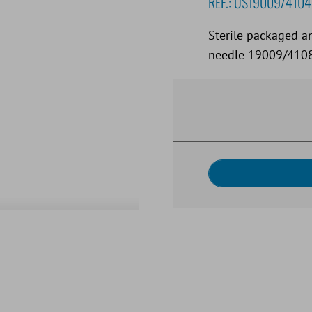
REF.:
US19009/4104
Sterile packaged a
needle 19009/4108