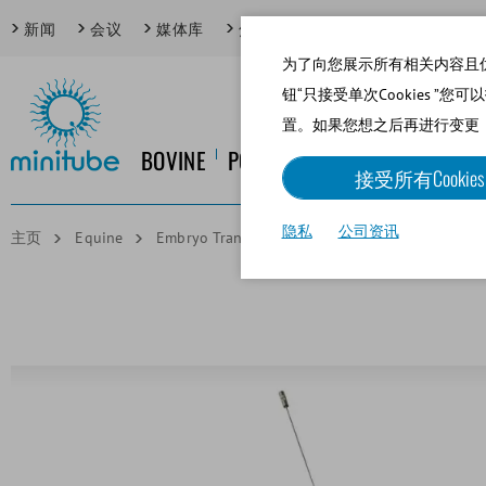
新闻
会议
媒体库
焦点话题
为了向您展示所有相关内容且优化网
钮“只接受单次Cookies ”您
置。如果您想之后再进行变更
BOVINE
PORCINE
EQUINE
CANINE
接受所有Cookies
隐私
公司资讯
主页
Equine
Embryo Transfer and Oocyte Recovery/OPU/TVA