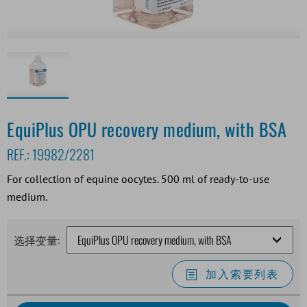
EquiPlus OPU recovery medium, with BSA
REF.:
19982/2281
For collection of equine oocytes. 500 ml of ready-to-use
medium.
选择变量:
加入索要列表