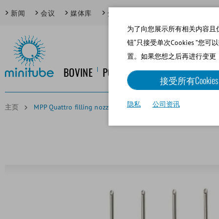
新闻
会议
媒体库
焦点话题
为了向您展示所有相关内容且优化网
钮“只接受单次Cookies ”您
置。如果您想之后再进行变更
BOVINE
PORCINE
EQUINE
CANINE
接受所有Cookies
隐私
公司资讯
主页
MPP Quattro filling nozzle for 0.5 ml straws, length: 56 mm