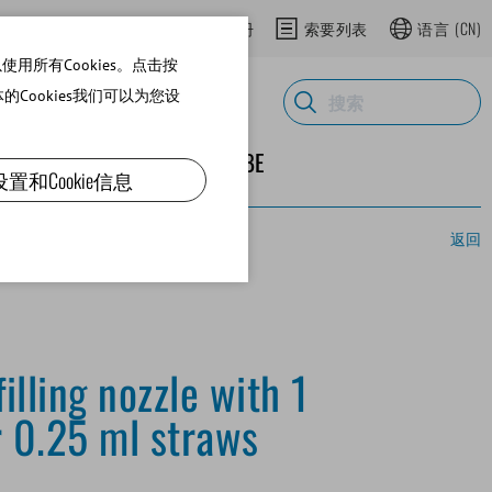
登录网上商城
在网上商城注册
索要列表
语言
(CN)
用所有Cookies。点击按
体的Cookies我们可以为您设
ND SUPPLIES
关于MINITUBE
设置和Cookie信息
返回
lling nozzle with 1
r 0.25 ml straws