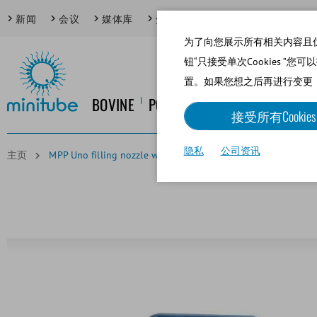
新闻
会议
媒体库
焦点话题
为了向您展示所有相关内容且优化网
钮“只接受单次Cookies ”您
置。如果您想之后再进行变更
BOVINE
PORCINE
EQUINE
CANINE
接受所有Cookies
隐私
公司资讯
主页
MPP Uno filling nozzle with 1 needle for 0.25 ml straws