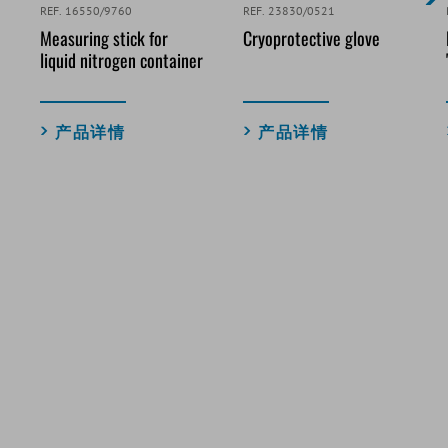
REF. 16550/9760
REF. 23830/0521
Measuring stick for
Cryoprotective glove
liquid nitrogen container
产品详情
产品详情