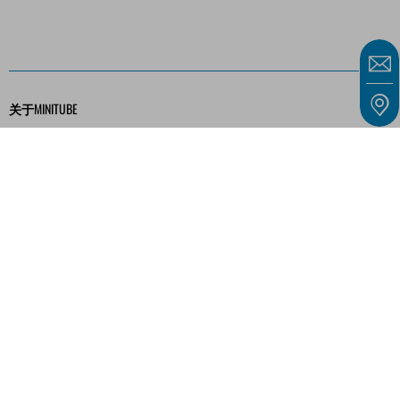
关于MINITUBE
事业
服务
媒体库
版权
一般条款和条件
隐私政策
联系