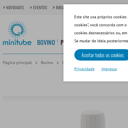
NOVIDADES
EVENTOS
BIBLIOTECA DIGITAL
TÓPICOS EM FOCO
Este site usa próprios cookies 
cookies", você concorda com o 
cookies desnecessários ou, em 
BOVINO
PORCINO
EQUINO
CANINO
Se mudar de ideia posteriorme
Aceitar todos os cookies
Página principal
Bovino
Dilución de Semen
AndroMed®
Privacidade
Impresso