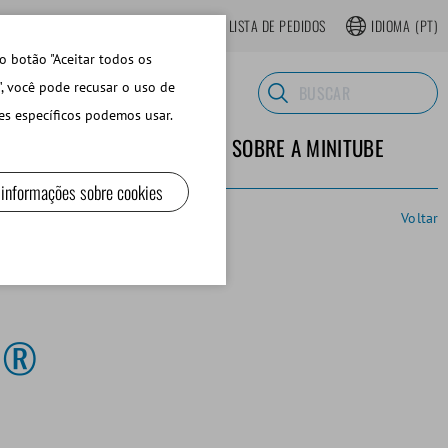
LOJA ONLINE REGISTRAR-SE
LISTA DE PEDIDOS
IDIOMA
(PT)
o botão "Aceitar todos os
", você pode recusar o uso de
es específicos podemos usar.
TERIALES DE LABORATORIO
SOBRE A MINITUBE
 informações sobre cookies
Voltar
d®