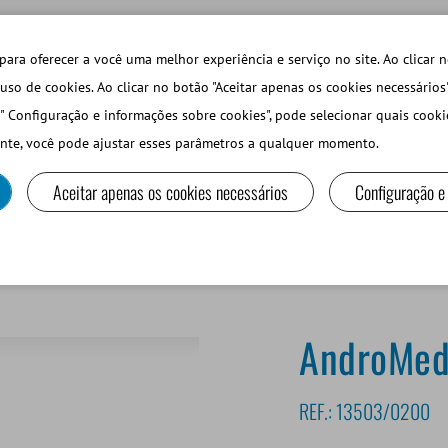
TECHDAYS
LOJA ONLINE LOGIN
para oferecer a você uma melhor experiência e serviço no site. Ao clicar n
uso de cookies. Ao clicar no botão "Aceitar apenas os cookies necessários
" Configuração e informações sobre cookies", pode selecionar quais cooki
PEQUEÑOS RUMIANTES Y CAMÉLIDOS
EQUIPOS Y MA
nte, você pode ajustar esses parâmetros a qualquer momento.
Aceitar apenas os cookies necessários
Configuração e
AndroMe
REF.:
13503/0200