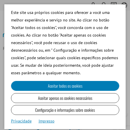
Este site usa próprios cookies para oferecer a você uma
melhor experiência e serviço no site. Ao clicar no botão
"Aceitar todos os cookies", você concorda com o uso de
cookies. Ao clicar no botão "Aceitar apenas os cookies
necessários", você pode recusar o uso de cookies
Página principal
Servicetechniker
desnecessários ou, em " Configuração e informações sobre
Alexander M., Servicetechniker
cookies", pode selecionar quais cookies específicos podemos
usar. Se mudar de ideia posteriormente, você pode ajustar
esses parâmetros a qualquer momento.
Aceitar todos os cookies
Aceitar apenas os cookies necessários
Configuração e informações sobre cookies
Privacidade
Impresso