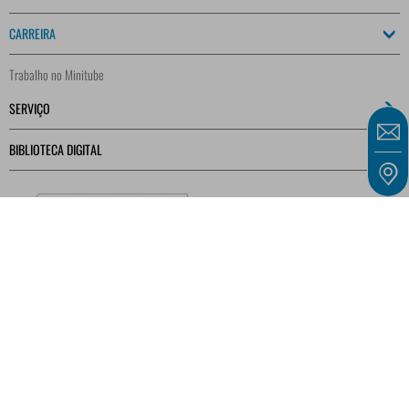
CARREIRA
Trabalho no Minitube
SERVIÇO
BIBLIOTECA DIGITAL
As nossas ofertas dirigem-se exclusivamente a empresas, profissionais independentes
e instituições públicas, nos termos do § 14 do Código Civil Alemão (BGB), não se
aplicando a consumidores, nos termos do § 13 do BGB.
NOTÍCIA LEGAL
CONDIÇÕES GERAIS DO CONTRATO
PROTEÇÃO DE DADOS
CONTATO