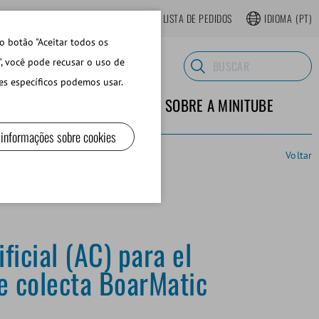
LOJA ONLINE REGISTRAR-SE
LISTA DE PEDIDOS
IDIOMA
(PT)
o botão "Aceitar todos os
", você pode recusar o uso de
es específicos podemos usar.
TERIALES DE LABORATORIO
SOBRE A MINITUBE
 informações sobre cookies
Voltar
ificial (AC) para el
e colecta BoarMatic