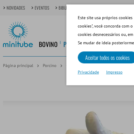
NOVIDADES
EVENTOS
BIBLIOTECA DIGITAL
TÓPICOS EM FOCO
Este site usa próprios cookies 
cookies", você concorda com o 
cookies desnecessários ou, em 
BOVINO
PORCINO
EQUINO
CANINO
Se mudar de ideia posteriorme
Aceitar todos os cookies
Página principal
Porcino
Colección de Semen
Cérvix artif
Privacidade
Impresso