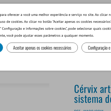
TECHDAYS
LOJA ONLINE LOGIN
para oferecer a você uma melhor experiência e serviço no site. Ao clicar n
uso de cookies. Ao clicar no botão "Aceitar apenas os cookies necessários
" Configuração e informações sobre cookies", pode selecionar quais cooki
PEQUEÑOS RUMIANTES Y CAMÉLIDOS
EQUIPOS Y MA
nte, você pode ajustar esses parâmetros a qualquer momento.
Aceitar apenas os cookies necessários
Configuração e
icial (AC) para el sistema de colecta BoarMatic
Cérvix art
sistema d