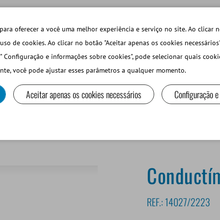
TECHDAYS
LOJA ONLINE LOGIN
para oferecer a você uma melhor experiência e serviço no site. Ao clicar n
uso de cookies. Ao clicar no botão "Aceitar apenas os cookies necessários
" Configuração e informações sobre cookies", pode selecionar quais cooki
PEQUEÑOS RUMIANTES Y CAMÉLIDOS
EQUIPOS Y MA
nte, você pode ajustar esses parâmetros a qualquer momento.
Aceitar apenas os cookies necessários
Configuração e
ro
Conductí
REF.:
14027/2223