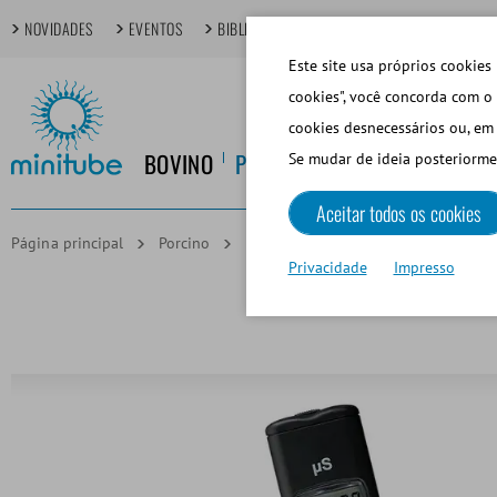
NOVIDADES
EVENTOS
BIBLIOTECA DIGITAL
TÓPICOS EM FOCO
Este site usa próprios cookies 
cookies", você concorda com o 
cookies desnecessários ou, em 
BOVINO
PORCINO
EQUINO
CANINO
Se mudar de ideia posteriorme
Aceitar todos os cookies
Página principal
Porcino
Dilución de Semen
Conductímet
Privacidade
Impresso