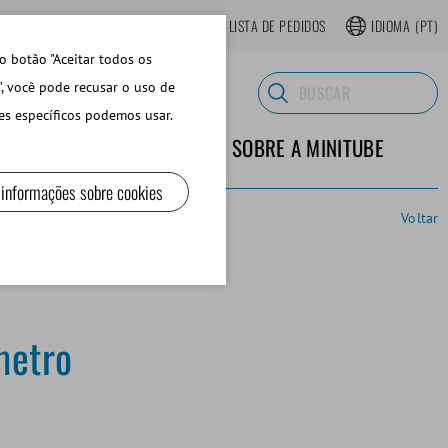
LOJA ONLINE REGISTRAR-SE
LISTA DE PEDIDOS
IDIOMA
(PT)
o botão "Aceitar todos os
", você pode recusar o uso de
es específicos podemos usar.
TERIALES DE LABORATORIO
SOBRE A MINITUBE
 informações sobre cookies
Voltar
metro