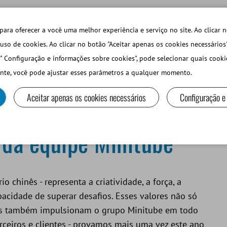
TECHDAYS
LOJA ONLINE LOGIN
para oferecer a você uma melhor experiência e serviço no site. Ao clicar n
uso de cookies. Ao clicar no botão "Aceitar apenas os cookies necessários
" Configuração e informações sobre cookies", pode selecionar quais cooki
PEQUEÑOS RUMIANTES Y CAMÉLIDOS
EQUIPOS Y MA
nte, você pode ajustar esses parâmetros a qualquer momento.
Aceitar apenas os cookies necessários
Configuração e
tube
 da equipe Minitube
 chinês - representa a criatividade, a força, a
acidade de superar desafios. Esses valores não só
as também impulsionam o grupo Minitube em todo
rceiros e clientes - provamos mais uma vez este ano