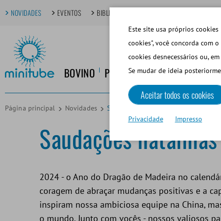
NOVIDADES
EVENTOS
BIBLIOTECA DIGITAL
TÓPICOS EM FOCO
Este site usa próprios cookies 
cookies", você concorda com o 
cookies desnecessários ou, em 
BOVINO
PORCINO
EQUINO
CANINO
Se mudar de ideia posteriorme
Aceitar todos os cookies
Página principal
Novidades
Saudações natalinas da equipe Mini
Privacidade
Impresso
Saudações natalinas
2024 - o Ano do Dragão de Madeira no calendário
coragem de abraçar mudanças positivas e a cap
inspiram nossa ambiciosa equipe na China, m
o mundo. Junto com vocês - nossos valiosos pa