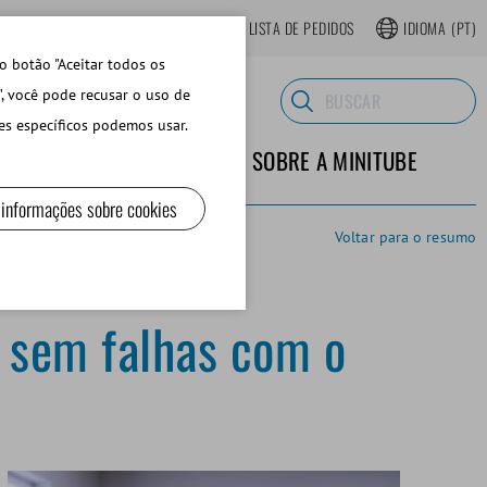
LOJA ONLINE REGISTRAR-SE
LISTA DE PEDIDOS
IDIOMA
(PT)
o botão "Aceitar todos os
", você pode recusar o uso de
es específicos podemos usar.
TERIALES DE LABORATORIO
SOBRE A MINITUBE
 informações sobre cookies
Voltar para o resumo
 sem falhas com o