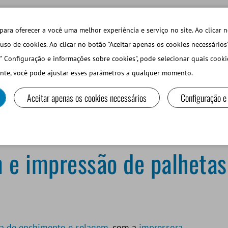
TECHDAYS
LOJA ONLINE LOGIN
para oferecer a você uma melhor experiência e serviço no site. Ao clicar n
uso de cookies. Ao clicar no botão "Aceitar apenas os cookies necessários
" Configuração e informações sobre cookies", pode selecionar quais cooki
PEQUEÑOS RUMIANTES Y CAMÉLIDOS
EQUIPOS Y MA
nte, você pode ajustar esses parâmetros a qualquer momento.
Aceitar apenas os cookies necessários
Configuração e
são de palhetas sem falhas com o CombiSystem
 e impressão de palhetas
na de enchimento e selagem
, com a
impressora