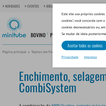
NOVIDADES
EVENTOS
BIBLIOTECA DIGITAL
TÓPICOS EM FOCO
Este site usa próprios cookies 
cookies", você concorda com o 
cookies desnecessários ou, em 
BOVINO
PORCINO
EQUINO
CANINO
Se mudar de ideia posteriorme
Aceitar todos os cookies
Página principal
Tópicos em Foco
Enchimento, selagem e impres
Privacidade
Impresso
Enchimento, selagem
CombiSystem
A combinação da
MPP Quattro, potente máqui