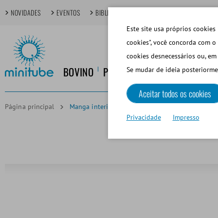
NOVIDADES
EVENTOS
BIBLIOTECA DIGITAL
TÓPICOS EM FOCO
Este site usa próprios cookies 
cookies", você concorda com o 
cookies desnecessários ou, em 
BOVINO
PORCINO
EQUINO
CANINO
Se mudar de ideia posteriorme
Aceitar todos os cookies
Página principal
Manga interior desechable para V.A. Colorado
Privacidade
Impresso