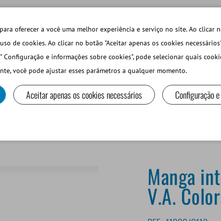
TECHDAYS
LOJA ONLINE LOGIN
para oferecer a você uma melhor experiência e serviço no site. Ao clicar n
uso de cookies. Ao clicar no botão "Aceitar apenas os cookies necessários
" Configuração e informações sobre cookies", pode selecionar quais cooki
PEQUEÑOS RUMIANTES Y CAMÉLIDOS
EQUIPOS Y MA
nte, você pode ajustar esses parâmetros a qualquer momento.
Aceitar apenas os cookies necessários
Configuração e
Manga int
V.A. Colo