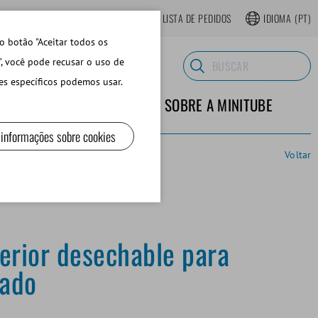
LOJA ONLINE REGISTRAR-SE
LISTA DE PEDIDOS
IDIOMA
(PT)
o botão "Aceitar todos os
", você pode recusar o uso de
es específicos podemos usar.
TERIALES DE LABORATORIO
SOBRE A MINITUBE
 informações sobre cookies
Voltar
erior desechable para
rado