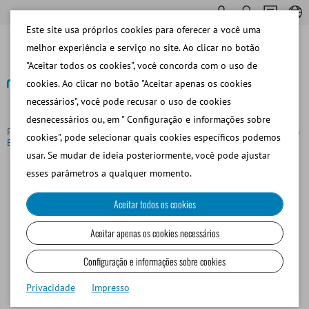
Este site usa próprios cookies para oferecer a você uma
melhor experiência e serviço no site. Ao clicar no botão
"Aceitar todos os cookies", você concorda com o uso de
cookies. Ao clicar no botão "Aceitar apenas os cookies
necessários", você pode recusar o uso de cookies
Voltar para o resumo
desnecessários ou, em " Configuração e informações sobre
Página principal
Sobre Minitube
Grupo Minitube
Minitub do
cookies", pode selecionar quais cookies específicos podemos
Brasil
usar. Se mudar de ideia posteriormente, você pode ajustar
Minitub do Brasil
esses parâmetros a qualquer momento.
Criada em 1997 e com sua matriz sediada em Porto
Aceitar todos os cookies
Alegre, a
Minitub do Brasil
atende os clientes de todo o
Aceitar apenas os cookies necessários
Brasil, com uma completa linha de produtos para
inseminação artificial em bovinos, suínos, caninos,
Configuração e informações sobre cookies
equinos, pequenos ruminantes, transferência de
Privacidade
Impresso
embriões e produtos para reprodução humana.