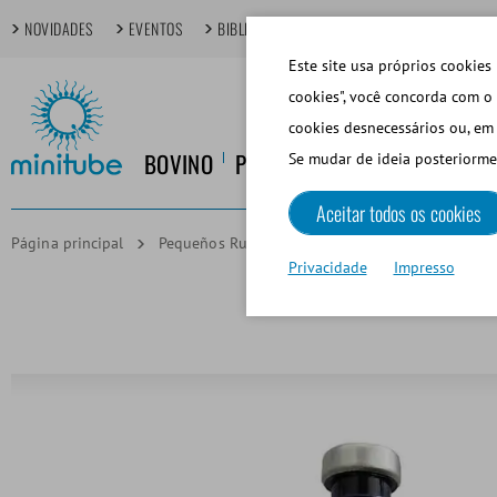
NOVIDADES
EVENTOS
BIBLIOTECA DIGITAL
TÓPICOS EM FOCO
Este site usa próprios cookies 
cookies", você concorda com o 
cookies desnecessários ou, em 
BOVINO
PORCINO
EQUINO
CANINO
Se mudar de ideia posteriorme
Aceitar todos os cookies
Página principal
Pequeños Rumiantes y Camélidos
Inseminaci
Privacidade
Impresso