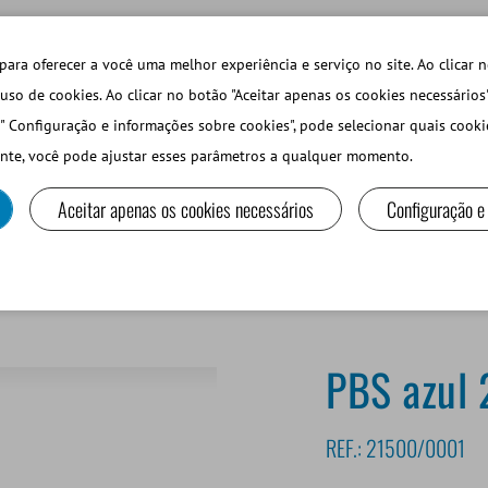
TECHDAYS
LOJA ONLINE LOGIN
para oferecer a você uma melhor experiência e serviço no site. Ao clicar n
uso de cookies. Ao clicar no botão "Aceitar apenas os cookies necessários
" Configuração e informações sobre cookies", pode selecionar quais cooki
PEQUEÑOS RUMIANTES Y CAMÉLIDOS
EQUIPOS Y MA
nte, você pode ajustar esses parâmetros a qualquer momento.
Aceitar apenas os cookies necessários
Configuração e
ón y Diagnóstico
PBS azul 20 ml
PBS azul 
REF.:
21500/0001