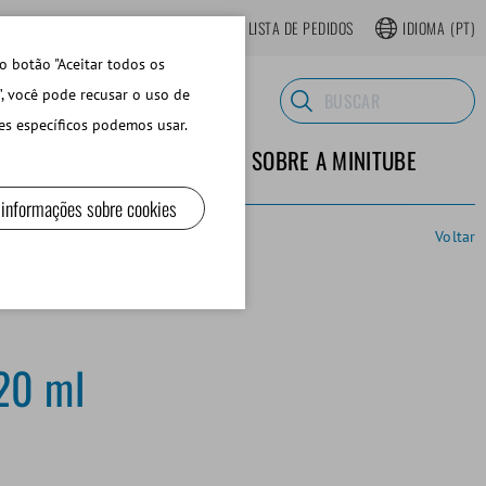
LOJA ONLINE REGISTRAR-SE
LISTA DE PEDIDOS
IDIOMA
(PT)
o botão "Aceitar todos os
", você pode recusar o uso de
es específicos podemos usar.
TERIALES DE LABORATORIO
SOBRE A MINITUBE
 informações sobre cookies
Voltar
20 ml