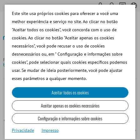
Este site usa próprios cookies para oferecer a você uma
melhor experiência e serviço no site. Ao clicar no botão
"Aceitar todos os cookies", você concorda com o uso de
cookies. Ao clicar no botão "Aceitar apenas os cookies
necessários", você pode recusar o uso de cookies
Voltar
desnecessários ou, em " Configuração e informações sobre
Página principal
Porcino
Colección de Semen
US Bag®,
cookies", pode selecionar quais cookies específicos podemos
bolsa para colección de semen, con filtro, capacidad 3,5 l
usar. Se mudar de ideia posteriormente, você pode ajustar
esses parâmetros a qualquer momento.
Aceitar todos os cookies
Aceitar apenas os cookies necessários
Configuração e informações sobre cookies
Privacidade
Impresso