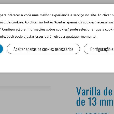
TECHDAYS
LOJA ONLINE LOGIN
para oferecer a você uma melhor experiência e serviço no site. Ao clicar n
uso de cookies. Ao clicar no botão "Aceitar apenas os cookies necessários
" Configuração e informações sobre cookies", pode selecionar quais cooki
PEQUEÑOS RUMIANTES Y CAMÉLIDOS
EQUIPOS Y MA
nte, você pode ajustar esses parâmetros a qualquer momento.
Aceitar apenas os cookies necessários
Configuração e
ado
Varilla de aluminio para 2 goblets de 13 mm de diámetro
Varilla de
de 13 mm