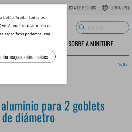
LOJA ONLINE REGISTRAR-SE
LISTA DE PEDIDOS
IDIOMA
(PT)
o botão "Aceitar todos os
", você pode recusar o uso de
es específicos podemos usar.
TERIALES DE LABORATORIO
SOBRE A MINITUBE
 informações sobre cookies
Voltar
 aluminio para 2 goblets
 de diámetro