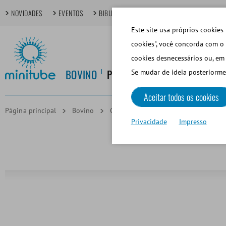
NOVIDADES
EVENTOS
BIBLIOTECA DIGITAL
TÓPICOS EM FOCO
Este site usa próprios cookies 
cookies", você concorda com o 
cookies desnecessários ou, em 
BOVINO
PORCINO
EQUINO
CANINO
Se mudar de ideia posteriorme
Aceitar todos os cookies
Página principal
Bovino
Congelar y Almacenar Semen Congel
Privacidade
Impresso