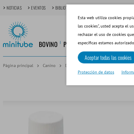
NOTICIAS
EVENTOS
BIBLIOTECA MULTIMEDIA
TECHDAYS
T
Esta web utiliza cookies propia
las cookies", usted acepta el u
rechazar el uso de cookies que
BOVINO
PORCINO
EQUINO
CANINO
específicas estamos autorizado
Aceptar todas las cookies
Página principal
Canino
Dilución de Semen
CaniPlus AI,
Protección de datos
Inform