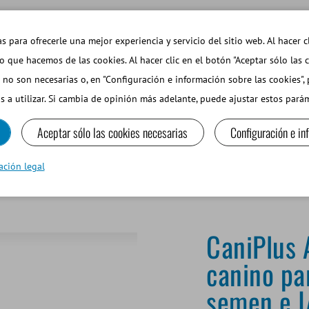
EMAS DE INTERÉS
TIENDA WEB INICIAR SESIÓN
s para ofrecerle una mejor experiencia y servicio del sitio web. Al hacer c
so que hacemos de las cookies. Al hacer clic en el botón "Aceptar sólo las 
 no son necesarias o, en "Configuración e información sobre las cookies",
PEQUEÑOS RUMIANTES Y CAMÉLIDOS
EQUIPOS Y MA
s a utilizar. Si cambia de opinión más adelante, puede ajustar estos par
Aceptar sólo las cookies necesarias
Configuración e in
 diluyente para semen canino para descongelación de semen e IA
ación legal
CaniPlus 
canino pa
semen e I