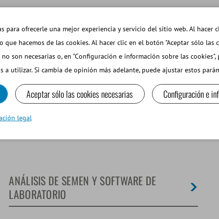
EMAS DE INTERÉS
TIENDA WEB INICIAR SESIÓN
s para ofrecerle una mejor experiencia y servicio del sitio web. Al hacer c
so que hacemos de las cookies. Al hacer clic en el botón "Aceptar sólo las 
 no son necesarias o, en "Configuración e información sobre las cookies",
PEQUEÑOS RUMIANTES Y CAMÉLIDOS
EQUIPOS Y MA
s a utilizar. Si cambia de opinión más adelante, puede ajustar estos par
Aceptar sólo las cookies necesarias
Configuración e in
ación legal
ANÁLISIS DE SEMEN Y SOFTWARE DE
LABORATORIO