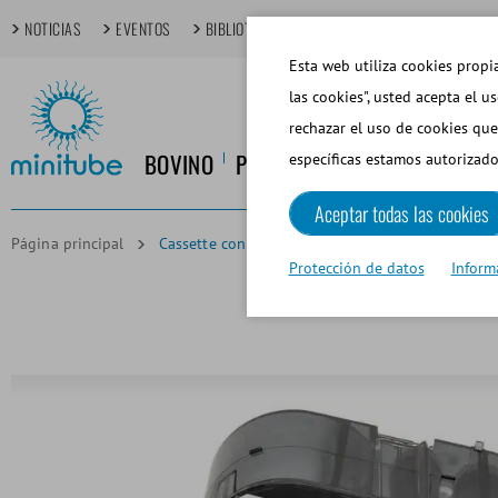
NOTICIAS
EVENTOS
BIBLIOTECA MULTIMEDIA
TECHDAYS
T
Esta web utiliza cookies propia
las cookies", usted acepta el u
rechazar el uso de cookies que
BOVINO
PORCINO
EQUINO
CANINO
específicas estamos autorizado
Aceptar todas las cookies
Página principal
Cassette con 140 etiquetas para pajuelas de 0,5
Protección de datos
Inform