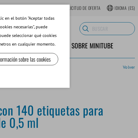
TIENDA WEB REGISTRARSE
SOLICITUD DE OFERTA
IDIOMA
(ES)
lic en el botón "Aceptar todas
cookies necesarias", puede
 puede seleccionar qué cookies
TERIALES DE LABORATORIO
SOBRE MINITUBE
ámetros en cualquier momento.
formación sobre las cookies
Volver
con 140 etiquetas para
de 0,5 ml