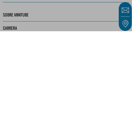
SOBRE MINITUBE
CARRERA
SERVICIO
BIBLIOTECA MULTIMEDIA
Nuestras ofertas están dirigidas exclusivamente a empresarios, comerciantes,
autónomos e instituciones públicas, tal y como se definen en el artículo 14 del Código
Civil alemán (BGB), y no a consumidores, tal y como se definen en el artículo 13 del
BGB.