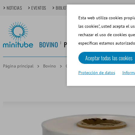
NOTICIAS
EVENTOS
BIBLIOTECA MULTIMEDIA
TECHDAYS
T
Esta web utiliza cookies propia
las cookies", usted acepta el u
rechazar el uso de cookies que
BOVINO
PORCINO
EQUINO
CANINO
específicas estamos autorizado
Aceptar todas las cookies
Página principal
Bovino
Colección de Semen
Manga interi
Protección de datos
Inform