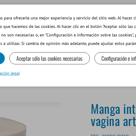
EMAS DE INTERÉS
TIENDA WEB INICIAR SESIÓN
s para ofrecerle una mejor experiencia y servicio del sitio web. Al hacer c
so que hacemos de las cookies. Al hacer clic en el botón "Aceptar sólo las 
 no son necesarias o, en "Configuración e información sobre las cookies",
PEQUEÑOS RUMIANTES Y CAMÉLIDOS
EQUIPOS Y MA
s a utilizar. Si cambia de opinión más adelante, puede ajustar estos par
Aceptar sólo las cookies necesarias
Configuración e in
or desechable para vagina artificial, rollo de 200 m
ación legal
Manga int
vagina art