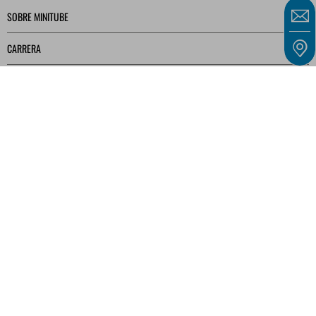
SOBRE MINITUBE
CARRERA
SERVICIO
BIBLIOTECA MULTIMEDIA
Nuestras ofertas están dirigidas exclusivamente a empresarios, comerciantes,
autónomos e instituciones públicas, tal y como se definen en el artículo 14 del Código
Civil alemán (BGB), y no a consumidores, tal y como se definen en el artículo 13 del
BGB.
INFORMACIÓN LEGAL
TÉRMINOS Y CONDICIONES GENERALES