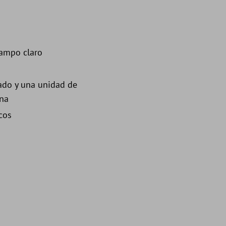
campo claro
ado y una unidad de
ina
cos