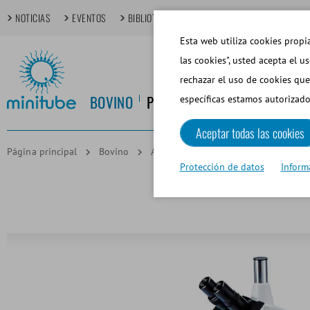
NOTICIAS
EVENTOS
BIBLIOTECA MULTIMEDIA
TECHDAYS
T
Esta web utiliza cookies propia
las cookies", usted acepta el u
rechazar el uso de cookies que
BOVINO
PORCINO
EQUINO
CANINO
específicas estamos autorizado
Aceptar todas las cookies
Página principal
Bovino
Análisis de Semen y Software de Lab
Protección de datos
Inform