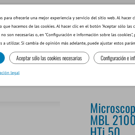
EMAS DE INTERÉS
TIENDA WEB INICIAR SESIÓN
s para ofrecerle una mejor experiencia y servicio del sitio web. Al hacer c
so que hacemos de las cookies. Al hacer clic en el botón "Aceptar sólo las 
 no son necesarias o, en "Configuración e información sobre las cookies",
PEQUEÑOS RUMIANTES Y CAMÉLIDOS
EQUIPOS Y MA
s a utilizar. Si cambia de opinión más adelante, puede ajustar estos par
Aceptar sólo las cookies necesarias
Configuración e in
oratorio
Microscopio de contraste de fase MBL 2100, platina calefac
ación legal
Microscop
MBL 2100,
HTi 50