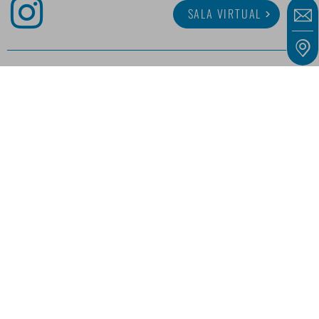
SALA VIRTUAL
SOBRE MINITUBE
CARRERA
SERVICIO
BIBLIOTECA MULTIMEDIA
Nuestras ofertas están dirigidas exclusivamente a empresarios, comerciantes,
autónomos e instituciones públicas, tal y como se definen en el artículo 14 del Código