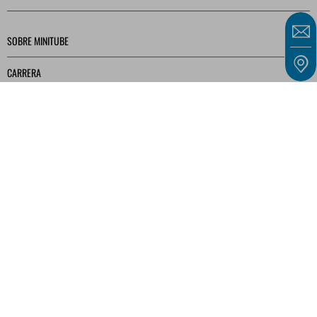
SOBRE MINITUBE
CARRERA
SERVICIO
BIBLIOTECA MULTIMEDIA
Nuestras ofertas están dirigidas exclusivamente a empresarios, comerciantes,
autónomos e instituciones públicas, tal y como se definen en el artículo 14 del Código
Civil alemán (BGB), y no a consumidores, tal y como se definen en el artículo 13 del
BGB.