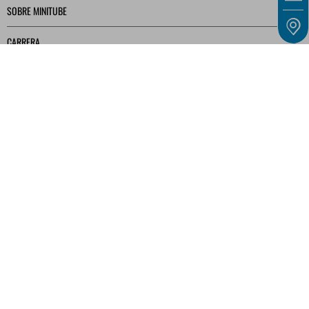
SOBRE MINITUBE
CARRERA
SERVICIO
BIBLIOTECA MULTIMEDIA
Nuestras ofertas están dirigidas exclusivamente a empresarios, comerciantes,
autónomos e instituciones públicas, tal y como se definen en el artículo 14 del Código
Civil alemán (BGB), y no a consumidores, tal y como se definen en el artículo 13 del
BGB.
INFORMACIÓN LEGAL
TÉRMINOS Y CONDICIONES GENERALES