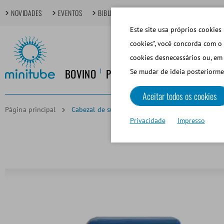
NOVIDADES
EVENTOS
BIBLIOTECA DIGITAL
TÓPICOS EM FOCO
Este site usa próprios cookies 
cookies", você concorda com o 
cookies desnecessários ou, em 
BOVINO
PORCINO
EQUINO
CANINO
Se mudar de ideia posteriorme
Aceitar todos os cookies
Página principal
Cabezal de succión MPP Uno con 1 aguja, para pa
Privacidade
Impresso