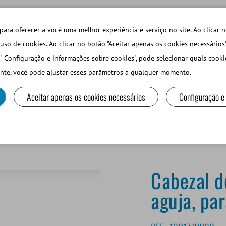
TECHDAYS
LOJA ONLINE LOGIN
para oferecer a você uma melhor experiência e serviço no site. Ao clicar n
uso de cookies. Ao clicar no botão "Aceitar apenas os cookies necessários
" Configuração e informações sobre cookies", pode selecionar quais cooki
PEQUEÑOS RUMIANTES Y CAMÉLIDOS
EQUIPOS Y MA
nte, você pode ajustar esses parâmetros a qualquer momento.
Aceitar apenas os cookies necessários
Configuração e
juelas 0,25 ml
Cabezal d
aguja, pa