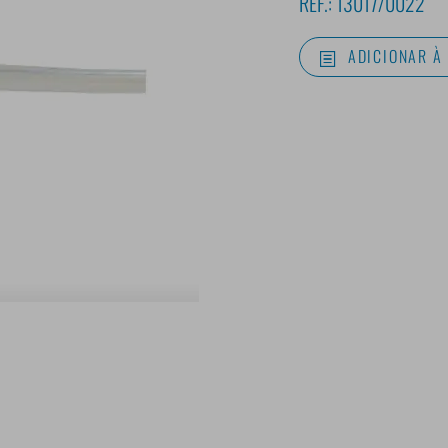
REF.:
13017/0022
ADICIONAR À 