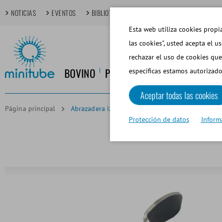
NOTICIAS
EVENTOS
BIBLIOTECA MULTIMEDIA
TECHDAYS
T
Esta web utiliza cookies propia
las cookies", usted acepta el u
rechazar el uso de cookies que
BOVINO
PORCINO
EQUINO
CANINO
específicas estamos autorizado
Aceptar todas las cookies
Página principal
Abrazadera izquierda para BoarMatic, sujeta el cérv
Protección de datos
Inform