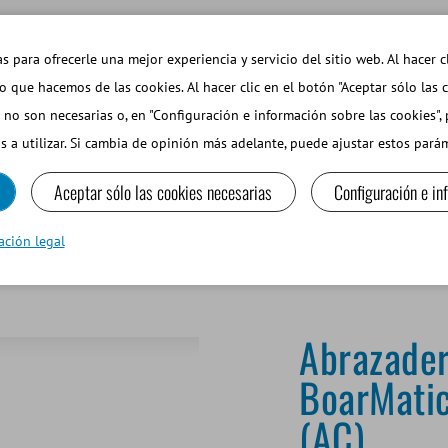
EMAS DE INTERÉS
TIENDA WEB INICIAR SESIÓN
s para ofrecerle una mejor experiencia y servicio del sitio web. Al hacer c
so que hacemos de las cookies. Al hacer clic en el botón "Aceptar sólo las 
 no son necesarias o, en "Configuración e información sobre las cookies",
PEQUEÑOS RUMIANTES Y CAMÉLIDOS
EQUIPOS Y MA
s a utilizar. Si cambia de opinión más adelante, puede ajustar estos par
Aceptar sólo las cookies necesarias
Configuración e in
ix artificial (AC)
ación legal
Abrazader
BoarMatic,
(AC)