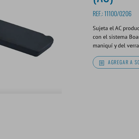
REF.:
11100/0206
Sujeta el AC produ
con el sistema Boar
maniquí y del verr
AGREGAR A S