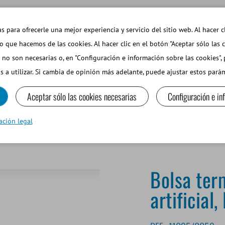
EMAS DE INTERÉS
TIENDA WEB INICIAR SESIÓN
s para ofrecerle una mejor experiencia y servicio del sitio web. Al hacer c
so que hacemos de las cookies. Al hacer clic en el botón "Aceptar sólo las 
 no son necesarias o, en "Configuración e información sobre las cookies",
PEQUEÑOS RUMIANTES Y CAMÉLIDOS
EQUIPOS Y MA
s a utilizar. Si cambia de opinión más adelante, puede ajustar estos par
Aceptar sólo las cookies necesarias
Configuración e in
go de 58 cm
ación legal
Bolsa ter
artificial