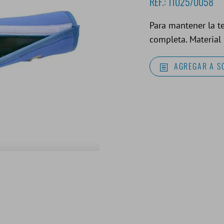
REF.:
11025/0058
Para mantener la t
completa. Material 
AGREGAR A S