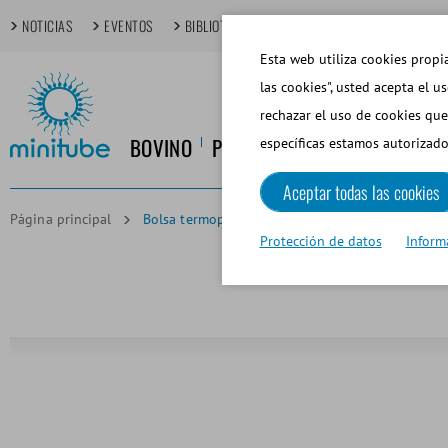
NOTICIAS
EVENTOS
BIBLIOTECA MULTIMEDIA
TECHDAYS
T
Esta web utiliza cookies propia
las cookies", usted acepta el u
rechazar el uso de cookies que
BOVINO
PORCINO
EQUINO
CANINO
específicas estamos autorizado
Aceptar todas las cookies
Página principal
Bolsa termoprotectora para vagina artificial, lar
Protección de datos
Inform