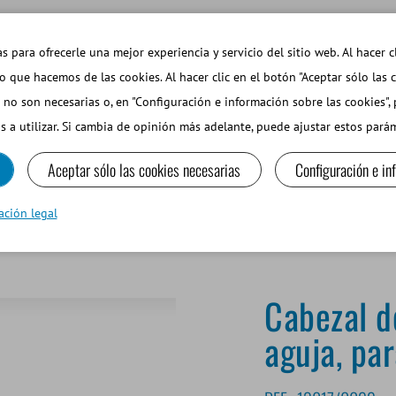
EMAS DE INTERÉS
TIENDA WEB INICIAR SESIÓN
s para ofrecerle una mejor experiencia y servicio del sitio web. Al hacer c
so que hacemos de las cookies. Al hacer clic en el botón "Aceptar sólo las 
 no son necesarias o, en "Configuración e información sobre las cookies",
PEQUEÑOS RUMIANTES Y CAMÉLIDOS
EQUIPOS Y MA
s a utilizar. Si cambia de opinión más adelante, puede ajustar estos par
Aceptar sólo las cookies necesarias
Configuración e in
juelas 0,25 ml
ación legal
Cabezal d
aguja, pa