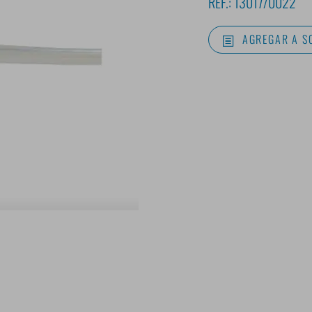
REF.:
13017/0022
AGREGAR A S