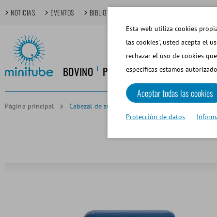
NOTICIAS
EVENTOS
BIBLIOTECA MULTIMEDIA
TECHDAYS
T
Esta web utiliza cookies propia
las cookies", usted acepta el u
rechazar el uso de cookies que
BOVINO
PORCINO
EQUINO
CANINO
específicas estamos autorizado
Aceptar todas las cookies
Página principal
Cabezal de succión MPP Uno con 1 aguja, para pa
Protección de datos
Inform