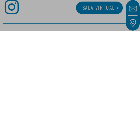
SALA VIRTUAL
SOBRE MINITUBE
CARRERA
SERVICIO
BIBLIOTECA MULTIMEDIA
Nuestras ofertas están dirigidas exclusivamente a empresarios, comerciantes,
autónomos e instituciones públicas, tal y como se definen en el artículo 14 del Código