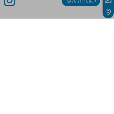
SALA VIRTUAL
SOBRE MINITUBE
CARRERA
SERVICIO
BIBLIOTECA MULTIMEDIA
Nuestras ofertas están dirigidas exclusivamente a empresarios, comerciantes,
autónomos e instituciones públicas, tal y como se definen en el artículo 14 del Código
Civil alemán (BGB), y no a consumidores, tal y como se definen en el artículo 13 del