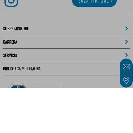
SALA VIRTUAL
SOBRE MINITUBE
CARRERA
SERVICIO
BIBLIOTECA MULTIMEDIA
Nuestras ofertas están dirigidas exclusivamente a empresarios, comerciantes,
autónomos e instituciones públicas, tal y como se definen en el artículo 14 del Código
Civil alemán (BGB), y no a consumidores, tal y como se definen en el artículo 13 del