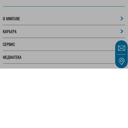
O MINITUBE
КАРЬЕРА
СЕРВИС
МЕДИАТЕКА
Наши предложения предназначены исключительно для предпринимателей,
коммерсантов, фрилансеров и государственных учреждений, как определено в § 14
Гражданского кодекса Германии (BGB), а не для потребителей, как определено в §
13 BGB.