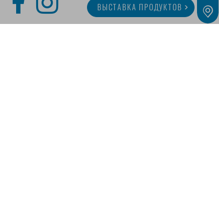
ВЫСТАВКА ПРОДУКТОВ
O MINITUBE
КАРЬЕРА
СЕРВИС
МЕДИАТЕКА
Наши предложения предназначены исключительно для предпринимателей,
коммерсантов, фрилансеров и государственных учреждений, как определено в § 14