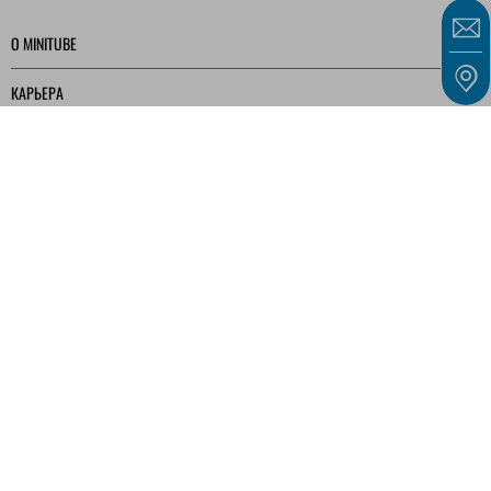
O MINITUBE
КАРЬЕРА
СЕРВИС
МЕДИАТЕКА
Наши предложения предназначены исключительно для предпринимателей,
коммерсантов, фрилансеров и государственных учреждений, как определено в § 14
Гражданского кодекса Германии (BGB), а не для потребителей, как определено в §
13 BGB.