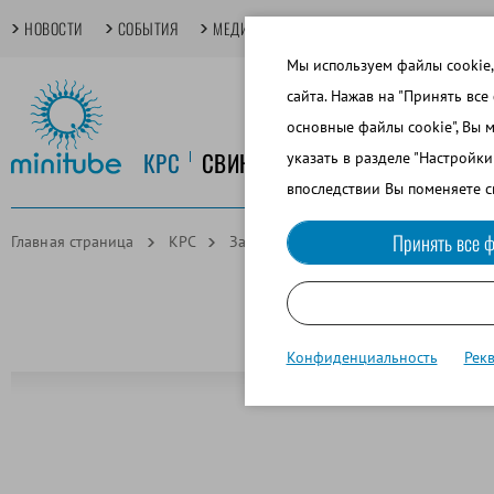
НОВОСТИ
СОБЫТИЯ
МЕДИАТЕКА
TECHDAYS
ОСНОВНЫЕ
Мы используем файлы cookie,
сайта. Нажав на "Принять все
основные файлы cookie", Вы 
КРС
СВИНОВОДСТВО
КОНЕВОДСТ
указать в разделе "Настройк
впоследствии Вы поменяете с
Принять все ф
Главная страница
КРС
Замораживание и криохранение спе
Конфиденциальность
Рек