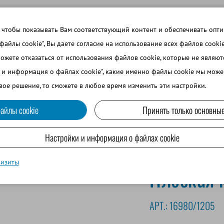
 ТЕМЫ
ВОЙТИ В ИНТЕРНЕТ-МАГАЗИН
ЗАРЕГИСТРИРОВ
 чтобы показывать Вам соответствующий контент и обеспечивать опт
 файлы cookie", Вы даете согласие на использование всех файлов cooki
можете отказаться от использования файлов cookie, которые не являю
ВО
СОБАКОВОДСТВО
МРС И ВЕРБЛЮДОВОДСТВО
и и информация о файлах cookie", какие именно файлы cookie мы може
вое решение, то сможете в любое время изменить эти настройки.
айлы cookie
Принять только основные
рмы
Плоская кассета, длинная, белая
Настройки и информация о файлах cookie
визиты
Плоская к
АРТ.:
16980/1205