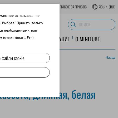
АТЬСЯ В ИНТЕРНЕТ-МАГАЗИНЕ
СПИСОК ЗАПРОСОВ
ЯЗЫК
(RU)
имальное использование
e. Выбрав "Принять только
тся необходимыми, или
ЛАБОРАТОРНОЕ ОБОРУДОВАНИЕ
O MINITUBE
м использовать. Если
 файлы cookie
Назад
ассета, длинная, белая