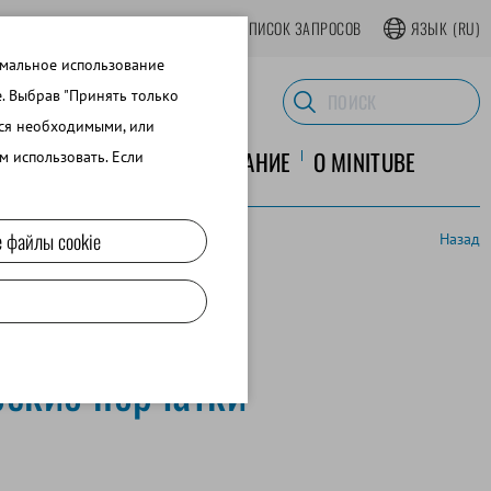
АТЬСЯ В ИНТЕРНЕТ-МАГАЗИНЕ
СПИСОК ЗАПРОСОВ
ЯЗЫК
(RU)
имальное использование
e. Выбрав "Принять только
тся необходимыми, или
ЛАБОРАТОРНОЕ ОБОРУДОВАНИЕ
O MINITUBE
м использовать. Если
 файлы cookie
Назад
еские перчатки