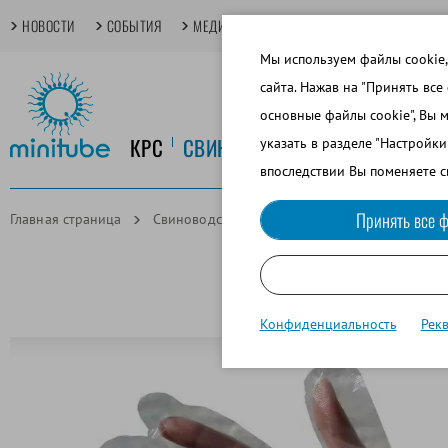
НОВОСТИ
СОБЫТИЯ
МЕДИАТЕКА
TECHDAYS
ОСНОВНЫЕ
Мы используем файлы cookie,
сайта. Нажав на "Принять все
основные файлы cookie", Вы 
КРС
СВИНОВОДСТВО
КОНЕВОДСТ
указать в разделе "Настройк
впоследствии Вы поменяете с
Принять все ф
Главная страница
Свиноводство
Сбор спермы
Гигиенич
Конфиденциальность
Рек