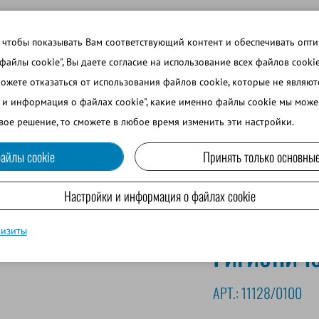
 ТЕМЫ
ВОЙТИ В ИНТЕРНЕТ-МАГАЗИН
ЗАРЕГИСТРИРОВ
 чтобы показывать Вам соответствующий контент и обеспечивать опт
 файлы cookie", Вы даете согласие на использование всех файлов cooki
можете отказаться от использования файлов cookie, которые не являю
ВО
СОБАКОВОДСТВО
МРС И ВЕРБЛЮДОВОДСТВО
и и информация о файлах cookie", какие именно файлы cookie мы може
вое решение, то сможете в любое время изменить эти настройки.
айлы cookie
Принять только основные
еские перчатки
Настройки и информация о файлах cookie
визиты
Гигиенич
АРТ.:
11128/0100