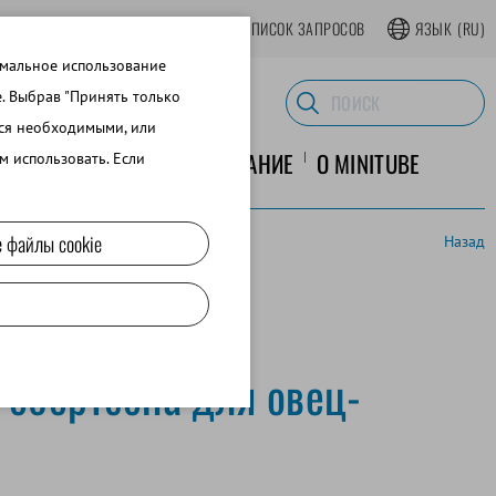
АТЬСЯ В ИНТЕРНЕТ-МАГАЗИНЕ
СПИСОК ЗАПРОСОВ
ЯЗЫК
(RU)
имальное использование
e. Выбрав "Принять только
тся необходимыми, или
ЛАБОРАТОРНОЕ ОБОРУДОВАНИЕ
O MINITUBE
м использовать. Если
 файлы cookie
Назад
оноров
Робертсона для овец-