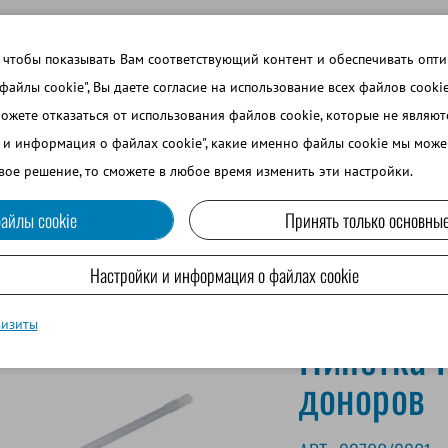
 ТЕМЫ
ВОЙТИ В ИНТЕРНЕТ-МАГАЗИН
ЗАРЕГИСТРИРОВ
 чтобы показывать Вам соответствующий контент и обеспечивать опт
 файлы cookie", Вы даете согласие на использование всех файлов cooki
можете отказаться от использования файлов cookie, которые не являю
ВО
СОБАКОВОДСТВО
МРС И ВЕРБЛЮДОВОДСТВО
и и информация о файлах cookie", какие именно файлы cookie мы може
вое решение, то сможете в любое время изменить эти настройки.
айлы cookie
Принять только основные
агностика суягности/жеребости
Пипетка Робертсона для овец-д
Настройки и информация о файлах cookie
визиты
Пипетка 
доноров