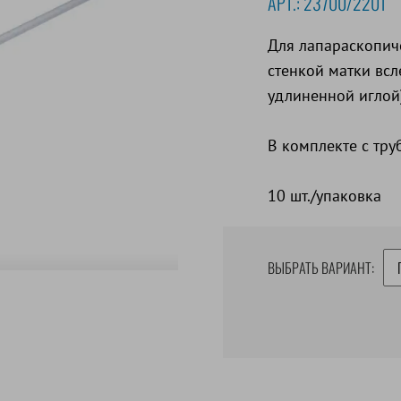
АРТ.:
23700/2201
Для лапараскопич
стенкой матки всл
удлиненной иглой)
В комплекте с тру
10 шт./упаковка
ВЫБРАТЬ ВАРИАНТ: