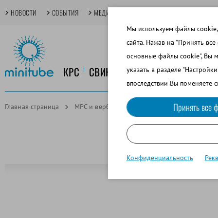
НОВОСТИ
СОБЫТИЯ
МЕДИАТЕКА
TECHDAYS
ОСНОВНЫЕ
Мы используем файлы cookie,
сайта. Нажав на "Принять все
основные файлы cookie", Вы 
КРС
СВИНОВОДСТВО
КОНЕВОДСТ
указать в разделе "Настройк
впоследствии Вы поменяете с
Принять все ф
Главная страница
МРС и верблюдоводство
Осеменение и ди
Конфиденциальность
Рек