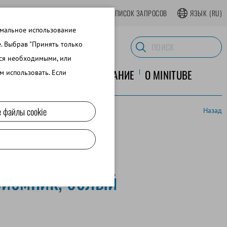
АТЬСЯ В ИНТЕРНЕТ-МАГАЗИНЕ
СПИСОК ЗАПРОСОВ
ЯЗЫК
(RU)
имальное использование
e. Выбрав "Принять только
тся необходимыми, или
ЛАБОРАТОРНОЕ ОБОРУДОВАНИЕ
O MINITUBE
м использовать. Если
 файлы cookie
Назад
иемник, белый