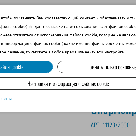
 ТЕМЫ
ВОЙТИ В ИНТЕРНЕТ-МАГАЗИН
ЗАРЕГИСТРИРОВ
 чтобы показывать Вам соответствующий контент и обеспечивать опт
 файлы cookie", Вы даете согласие на использование всех файлов cooki
можете отказаться от использования файлов cookie, которые не являю
ВО
СОБАКОВОДСТВО
МРС И ВЕРБЛЮДОВОДСТВО
и и информация о файлах cookie", какие именно файлы cookie мы може
вое решение, то сможете в любое время изменить эти настройки.
айлы cookie
Принять только основные
риемник, белый
Настройки и информация о файлах cookie
визиты
Спермопр
АРТ.:
11123/2000