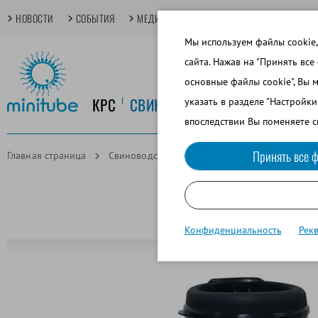
НОВОСТИ
СОБЫТИЯ
МЕДИАТЕКА
TECHDAYS
ОСНОВНЫЕ
Мы используем файлы cookie,
сайта. Нажав на "Принять все
основные файлы cookie", Вы 
КРС
СВИНОВОДСТВО
КОНЕВОДСТ
указать в разделе "Настройк
впоследствии Вы поменяете с
Принять все ф
Главная страница
Свиноводство
Сбор спермы
Спермоп
Конфиденциальность
Рек