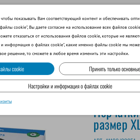
 ТЕМЫ
ВОЙТИ В ИНТЕРНЕТ-МАГАЗИН
ЗАРЕГИСТРИРОВ
 чтобы показывать Вам соответствующий контент и обеспечивать опт
 файлы cookie", Вы даете согласие на использование всех файлов cooki
можете отказаться от использования файлов cookie, которые не являю
ВО
СОБАКОВОДСТВО
МРС И ВЕРБЛЮДОВОДСТВО
и и информация о файлах cookie", какие именно файлы cookie мы може
вое решение, то сможете в любое время изменить эти настройки.
айлы cookie
Принять только основные
 спермы, размер XL
Настройки и информация о файлах cookie
визиты
Перчатки
размер X