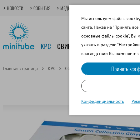
НОВОСТИ
СОБЫТИЯ
МЕДИАТЕКА
TECHDAYS
ОСНОВНЫЕ
Мы используем файлы cookie,
сайта. Нажав на "Принять все
основные файлы cookie", Вы 
КРС
СВИНОВОДСТВО
КОНЕВОДСТ
указать в разделе "Настройк
впоследствии Вы поменяете с
Принять все ф
Главная страница
КРС
Сбор спермы
Перчатки для сбора
Конфиденциальность
Рек