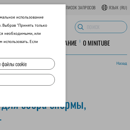
АТЬСЯ В ИНТЕРНЕТ-МАГАЗИНЕ
СПИСОК ЗАПРОСОВ
ЯЗЫК
(RU)
имальное использование
e. Выбрав "Принять только
тся необходимыми, или
ЛАБОРАТОРНОЕ ОБОРУДОВАНИЕ
O MINITUBE
м использовать. Если
 файлы cookie
Назад
 для сбора спермы,
L