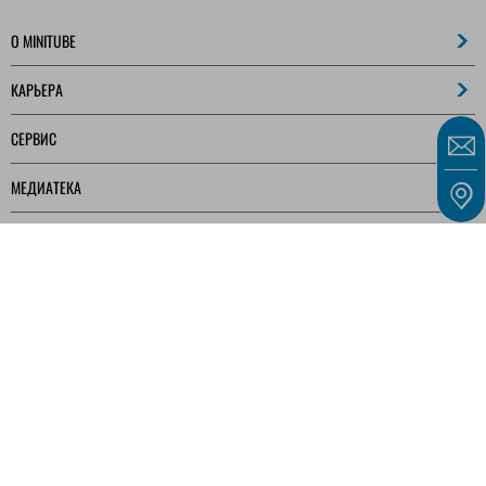
O MINITUBE
КАРЬЕРА
СЕРВИС
МЕДИАТЕКА
Наши предложения предназначены исключительно для предпринимателей,
коммерсантов, фрилансеров и государственных учреждений, как определено в § 14
Гражданского кодекса Германии (BGB), а не для потребителей, как определено в §
13 BGB.