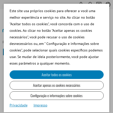
Este site usa próprios cookies para oferecer a você uma
melhor experiência e serviço no site. Ao clicar no botão
"Aceitar todos os cookies", você concorda com o uso de
cookies. Ao clicar no botão "Aceitar apenas os cookies
necessários", você pode recusar o uso de cookies
Página principal
Pequeños Rumiantes y Camélidos
desnecessários ou, em " Configuração e informações sobre
Pequeños Rumiantes y Camélidos
cookies", pode selecionar quais cookies específicos podemos
usar. Se mudar de ideia posteriormente, você pode ajustar
esses parâmetros a qualquer momento.
COLECCIÓN DE SEMEN
Aceitar todos os cookies
ANÁLISIS DE SEMEN
Aceitar apenas os cookies necessários
Configuração e informações sobre cookies
DILUCIÓN DE SEMEN
Privacidade
Impresso