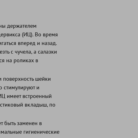
ены держателем
ервикса (ИЦ). Во время
гаться вперед и назад.
ть с чучела, а салазки
я на роликах в
и поверхность шейки
о стимулируют и
ИЦ имеет встроенный
астиковый вкладыш, по
т быть заменен в
симальные гигиенические