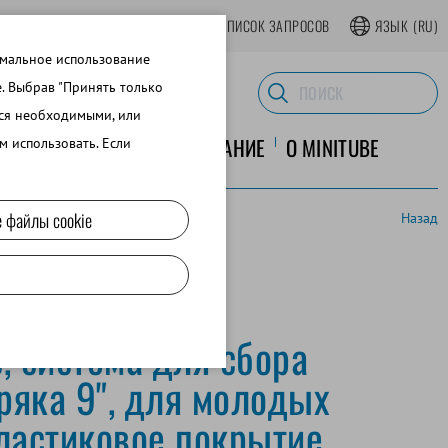
АТЬСЯ В ИНТЕРНЕТ-МАГАЗИНЕ
СПИСОК ЗАПРОСОВ
ЯЗЫК
(RU)
имальное использование
e. Выбрав "Принять только
тся необходимыми, или
ЛАБОРАТОРНОЕ ОБОРУДОВАНИЕ
O MINITUBE
м использовать. Если
 файлы cookie
Назад
покрытие
, система для сбора
ряка 9", для молодых
пластиковое покрытие