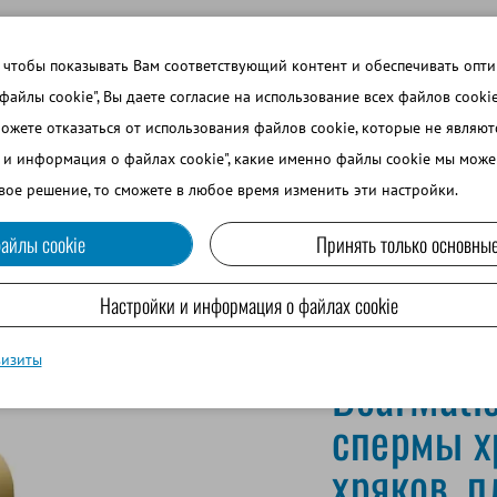
 ТЕМЫ
ВОЙТИ В ИНТЕРНЕТ-МАГАЗИН
ЗАРЕГИСТРИРОВ
 чтобы показывать Вам соответствующий контент и обеспечивать опт
 файлы cookie", Вы даете согласие на использование всех файлов cooki
можете отказаться от использования файлов cookie, которые не являю
ВО
СОБАКОВОДСТВО
МРС И ВЕРБЛЮДОВОДСТВО
и и информация о файлах cookie", какие именно файлы cookie мы може
вое решение, то сможете в любое время изменить эти настройки.
айлы cookie
Принять только основные
c, система для сбора спермы хряка 9'', для молодых хряков, стальное 
Настройки и информация о файлах cookie
визиты
BoarMatic
спермы х
хряков, 