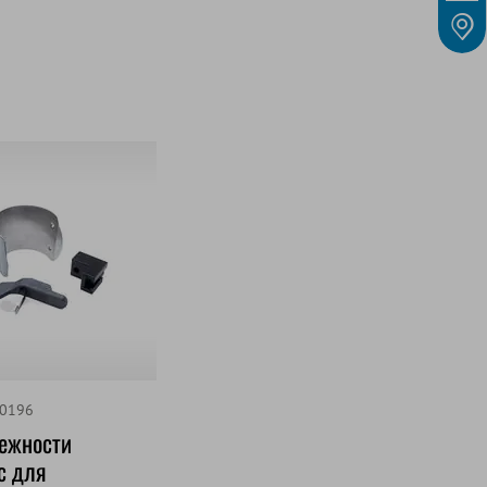
/0196
ежности
c для