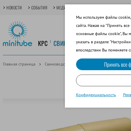
НОВОСТИ
СОБЫТИЯ
МЕДИАТЕКА
TECHDAYS
ОСНОВНЫЕ
Мы используем файлы cookie,
сайта. Нажав на "Принять все
основные файлы cookie", Вы 
КРС
СВИНОВОДСТВО
КОНЕВОДСТ
указать в разделе "Настройк
впоследствии Вы поменяете с
Принять все ф
Главная страница
Свиноводство
Сбор спермы
BoarMati
Конфиденциальность
Рек