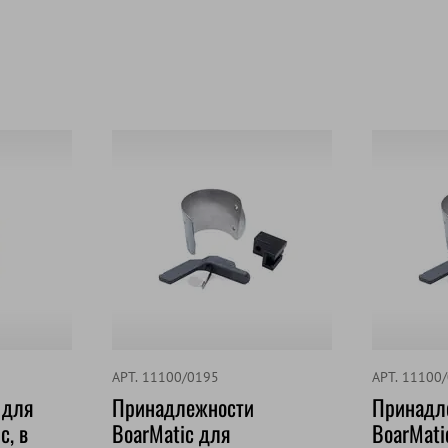
АРТ. 11100/0195
АРТ. 11100
 для
Принадлежности
Принадл
c, в
BoarMatic для
BoarMati