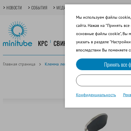
НОВОСТИ
СОБЫТИЯ
МЕДИАТЕКА
TECHDAYS
ОСНОВНЫЕ
Мы используем файлы cookie,
сайта. Нажав на "Принять все
основные файлы cookie", Вы 
КРС
СВИНОВОДСТВО
КОНЕВОДСТ
указать в разделе "Настройк
впоследствии Вы поменяете с
Принять все ф
Главная страница
Клемма левая для BoarMatic, для фиксации и
Конфиденциальность
Рек