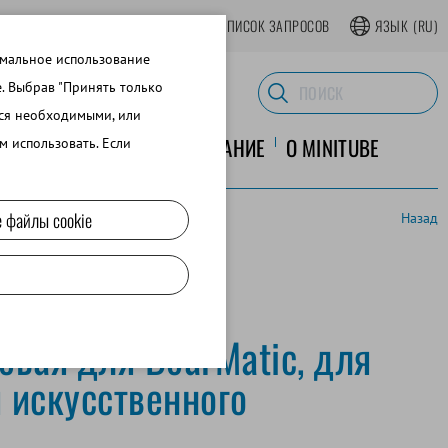
АТЬСЯ В ИНТЕРНЕТ-МАГАЗИНЕ
СПИСОК ЗАПРОСОВ
ЯЗЫК
(RU)
имальное использование
e. Выбрав "Принять только
тся необходимыми, или
ЛАБОРАТОРНОЕ ОБОРУДОВАНИЕ
O MINITUBE
м использовать. Если
 файлы cookie
Назад
евая для BoarMatic, для
 искусственного