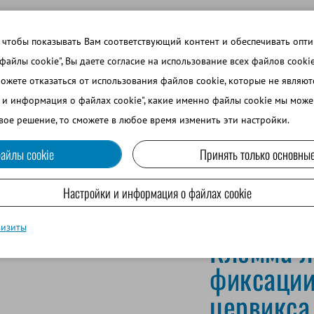
 ТЕМЫ
ВОЙТИ В ИНТЕРНЕТ-МАГАЗИН
ЗАРЕГИСТРИРОВ
 чтобы показывать Вам соответствующий контент и обеспечивать опт
 файлы cookie", Вы даете согласие на использование всех файлов cooki
можете отказаться от использования файлов cookie, которые не являю
ВО
СОБАКОВОДСТВО
МРС И ВЕРБЛЮДОВОДСТВО
и и информация о файлах cookie", какие именно файлы cookie мы може
вое решение, то сможете в любое время изменить эти настройки.
айлы cookie
Принять только основные
скусственного цервикса
Настройки и информация о файлах cookie
визиты
Клемма л
фиксации
цервикса